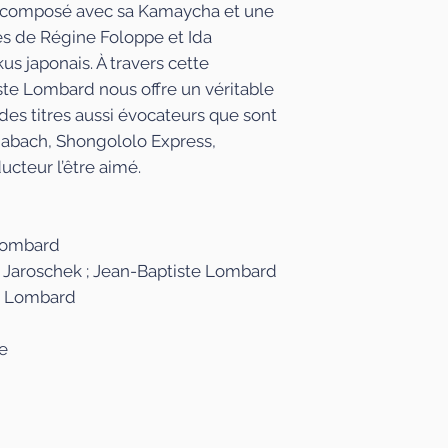
s, composé avec sa Kamaycha et une
instruments et a
s de Régine Foloppe et Ida
orchestre.
us japonais. À travers cette
te Lombard nous offre un véritable
des titres aussi évocateurs que sont
mabach, Shongololo Express,
ucteur l’être aimé.
 Lombard
a Jaroschek ; Jean-Baptiste Lombard
e Lombard
e