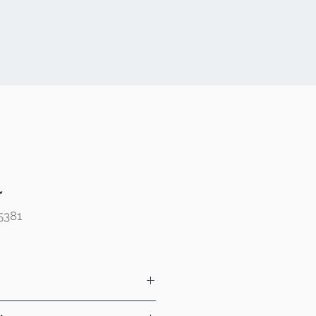
r
5381
Lombard