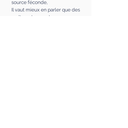
source féconde,
Il vaut mieux en parler que des
maîtres du monde.
Que m'importe leur trône, et
quel suprême honneur,
Quel éclat peut valoir un
sentiment du cœur ! »
La version électronique (ePub)
de cet ouvrage est disponible
ici
.
Caractéristiques
Auteur : Voltaire
Paru le : 29/06/2015
Collection : Ab initio (7)