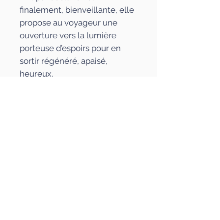
finalement, bienveillante, elle
propose au voyageur une
ouverture vers la lumière
porteuse d’espoirs pour en
sortir régénéré, apaisé,
heureux.
Caractéristiques
Composition de Jean-Pierre
Jullian (éditions Mazeto
Square)
Avec : Guillaume Orti, Etienne
Lecomte, Tom Gareil, Claude
Tchamitchian, Jean-Pierre
Jullian.
Paru le : 22/04/2022
EAN/UPC : 3770005705305