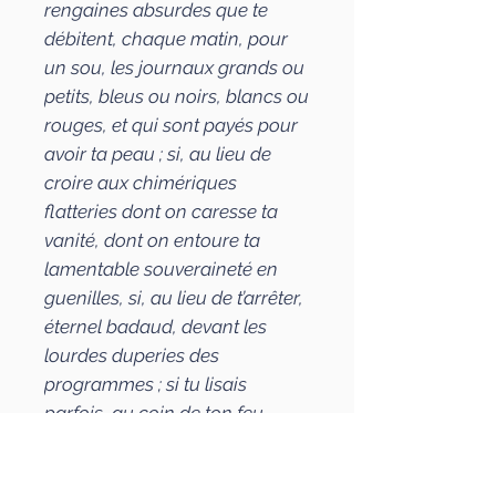
rengaines absurdes que te
débitent, chaque matin, pour
un sou, les journaux grands ou
petits, bleus ou noirs, blancs ou
rouges, et qui sont payés pour
avoir ta peau ; si, au lieu de
croire aux chimériques
flatteries dont on caresse ta
vanité, dont on entoure ta
lamentable souveraineté en
guenilles, si, au lieu de t’arrêter,
éternel badaud, devant les
lourdes duperies des
programmes ; si tu lisais
parfois, au coin de ton feu,
Schopenhauer et Max Nordau,
deux philosophes qui en savent