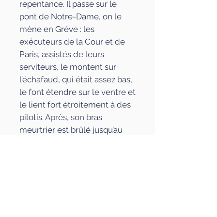
repentance. Il passe sur le
pont de Notre-Dame, on le
mène en Grève : les
exécuteurs de la Cour et de
Paris, assistés de leurs
serviteurs, le montent sur
l’échafaud, qui était assez bas,
le font étendre sur le ventre et
le lient fort étroitement à des
pilotis. Après, son bras
meurtrier est brûlé jusqu’au
coude, et réduit en cendres : à
mesure qu’il se consommait,
l’on jetait du plomb fondu
dessus. Ses jambes et cuisses
sont cautérisées de tenailles
ardentes, sur ses plaies on y