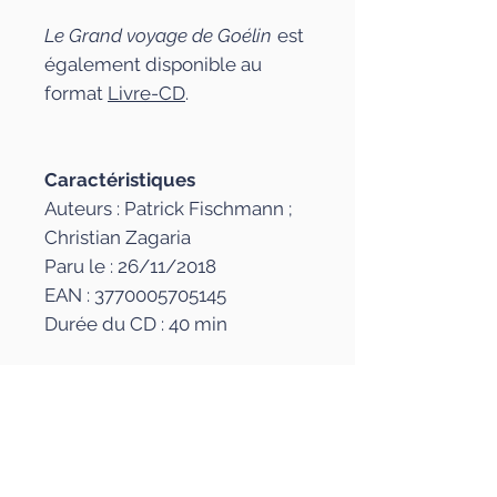
Le Grand voyage de Goélin
est
également disponible au
format
Livre-CD
.
Caractéristiques
Auteurs : Patrick Fischmann ;
Christian Zagaria
Paru le : 26/11/2018
EAN : 3770005705145
Durée du CD : 40 min
Les auteurs
Patrick Fischmann
La presse en parle
Écrivain, barde, Patrick
Fischmann compose ses