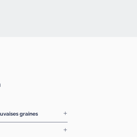
n
uvaises graines
s pour les tout-petits, des
es qui font rêver par leur