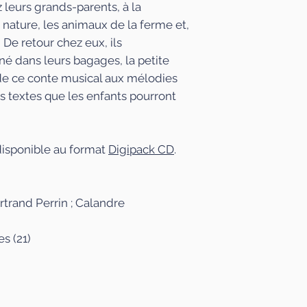
 leurs grands-parents, à la
batteur et arrang
nature, les animaux de la ferme et,
des spectacles je
! De retour chez eux, ils
Cie la 7e Oreille.
ené dans leurs bagages, la petite
 de ce conte musical aux mélodies
Marylin Gourdo
s textes que les enfants pourront
Marylin Gourdon 
l'album "Zoé et L
albums de Sabine
isponible au format
Digipack CD
.
Baluchon" et "Ble
lumineux, ses ill
enfants.
rtrand Perrin ; Calandre
es (21
)