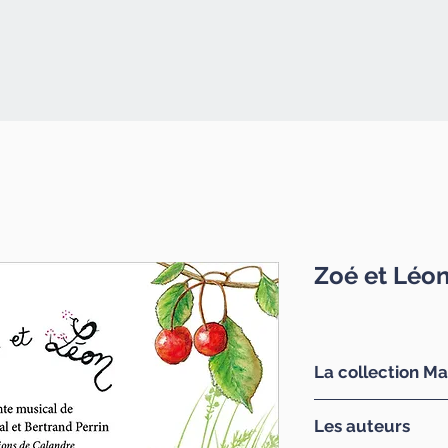
Zoé et Léo
La collection Ma
Des albums coloré
Les auteurs
premières histoir