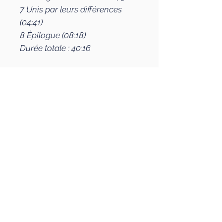
7 Unis par leurs différences
(04:41)
8 Épilogue (08:18)
Durée totale : 40:16
Caractéristiques
Compositions originales de
Bastien Boni et Raymond Boni
(éditions Mazeto Square)
Avec : Bastien Boni
(contrebasse) et Raymond
Boni (harmonica, guitare
'Roger Buro')
Photographies : Bastien Boni
Paru le : 30/01/2026
EAN/UPC : 3770005705831
Durée du CD : 40 min