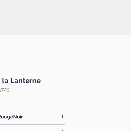
 la Lanterne
9703
RougeNoir
seurs du socialisme de la