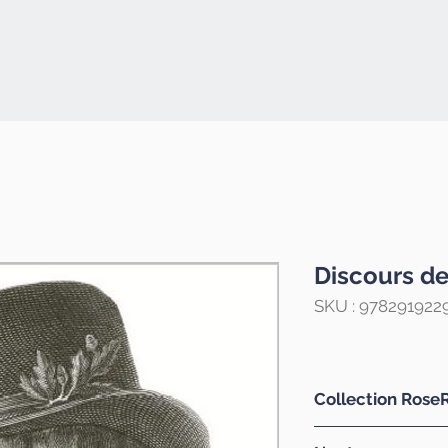
Discours de
SKU : 978291922
Collection Rose
Des premiers pen