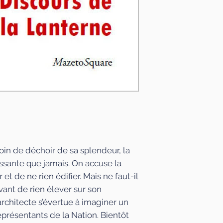
n’en demeurent p
d’actualité, tant l
offrent reste pert
loin de déchoir de sa splendeur, la
rissante que jamais. On accuse la
et de ne rien édifier. Mais ne faut-il
avant de rien élever sur son
chitecte s’évertue à imaginer un
présentants de la Nation. Bientôt