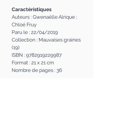
Caractéristiques
Auteurs : Gwenaëlle Alrique ;
Chloé Fruy
Paru le : 22/04/2019
Collection : Mauvaises graines
(19)
ISBN : 9782919229987
Format : 21 x 21 cm
Nombre de pages : 36
Collection Mauvaises
graines
Des albums colorés pour les
Les auteurs
tout-petits, des premières
histoires qui font rêver par leur
Gwenaëlle Alrique
La presse en parle
malice, des contes musicaux
Auteure de Charente-