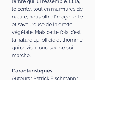
l’arbre qui lui ressemble. Et là,
le conte, tout en murmures de
nature, nous offre l’image forte
et savoureuse de la greffe
végétale. Mais cette fois, c’est
la nature qui officie et l’homme
qui devient une source qui
marche.
Caractéristiques
Auteurs : Patrick Fischmann ;
Christian Zagaria
Illustrations : Izou
Paru le : 21/10/2019
EAN : 3770005705220
Durée des CD : 46 min + 48
min