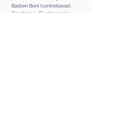
Bastien Boni (contrebasse).
Graphisme : Pierdomenico
Sirianni
Photographies : Christine
Baudillon
Paru le : 03/11/2023
EAN/UPC : 3770005705572
Durée du CD : 44 min
Avec le soutien du CNM, de la
SCPP et du PIC-Ensemble
Télémaque.
Les auteurs
Raymond Boni
La presse en parle
Raymond Boni est un