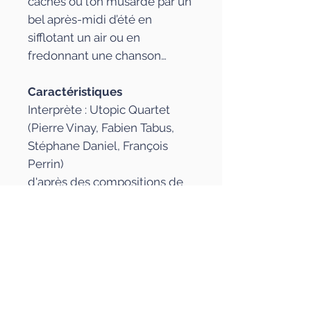
cachés où l’on musarde par un
bel après-midi d’été en
sifflotant un air ou en
fredonnant une chanson…
Caractéristiques
Interprète : Utopic Quartet
(Pierre Vinay, Fabien Tabus,
Stéphane Daniel, François
Perrin)
d'après des compositions de
François Perrin
Producteur : François Perrin ;
Mazeto Square
Paru le : 13/05/2019
ISBN : 3770005705183
Durée du CD : 65 min