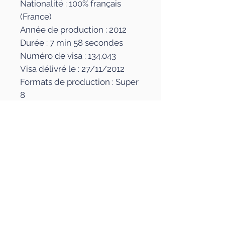
Nationalité : 100% français
(France)
Année de production : 2012
Durée : 7 min 58 secondes
Numéro de visa : 134.043
Visa délivré le : 27/11/2012
Formats de production : Super
8
Type de couleur(s) : Noir &
blanc
Cadre : 4/3
Format son : Stéréo
Interdiction : Tous publics avec
avertissement
L'auteur
Charles Borrett